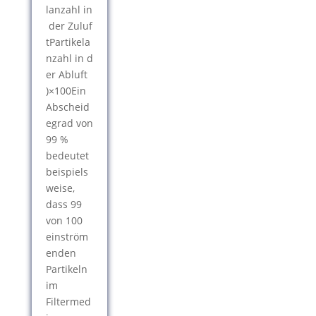
lanzahl in
der Zuluf
t
Partikela
nzahl in d
er Abluft
)
×
100
Ein
Abscheid
egrad von
99 %
bedeutet
beispiels
weise,
dass 99
von 100
einström
enden
Partikeln
im
Filtermed