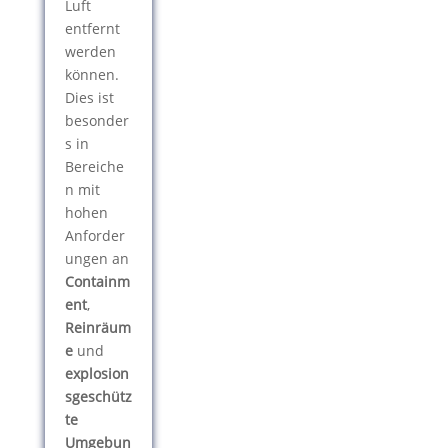
Luft
entfernt
werden
können.
Dies ist
besonder
s in
Bereiche
n mit
hohen
Anforder
ungen an
Containm
ent
,
Reinräum
e
und
explosion
sgeschütz
te
Umgebun