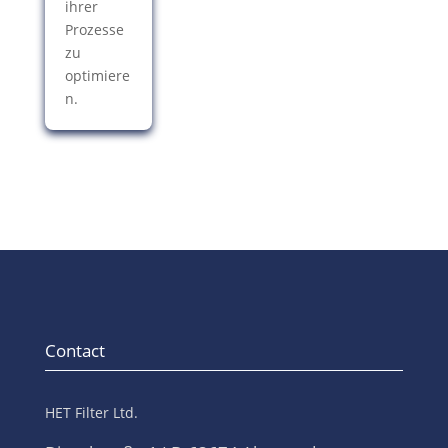
ihrer
Prozesse
zu
optimiere
n.
Contact
HET Filter Ltd.