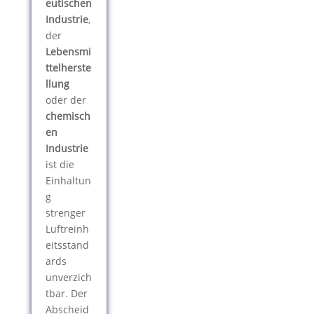
eutischen
Industrie
,
der
Lebensmi
ttelherste
llung
oder der
chemisch
en
Industrie
ist die
Einhaltun
g
strenger
Luftreinh
eitsstand
ards
unverzich
tbar. Der
Abscheid