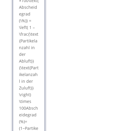
×100\text{
Abscheid
egrad
(\%)} =
\left( 1 –
\frac{\text
{Partikela
nzahl in
der
Abluft}}
{\text{Part
ikelanzah
l in der
Zuluft}}
\right)
\times
100
Absch
eidegrad
(%)
=
(
1
−
Partike