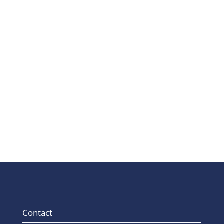
Dans l'environnement réglementé de
l'industrie pharmaceutique, la
qualification des machines et des
installations est essentielle pour garantir
la...
Contact