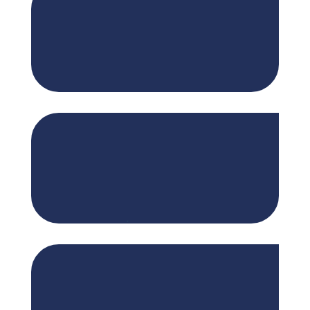
Systèmes de filtration pour faible charge de
poussière
Filtres pour matières en suspension pour les
exigences les plus élevées