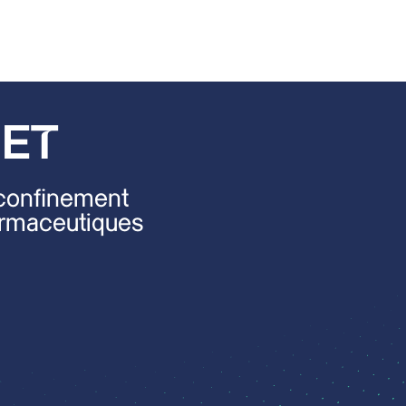
HET
 confinement
armaceutiques