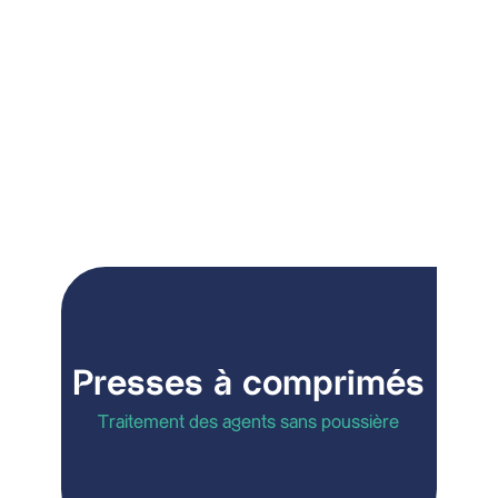
l
J'ai pris connaissance de la
déclaratio
Envoyer
Presses à comprimés
Traitement des agents sans poussière