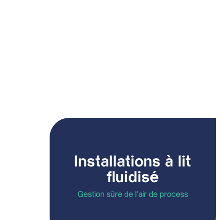
Christopher Muschio
Installations à lit
fluidisé
Gestion sûre de l'air de process