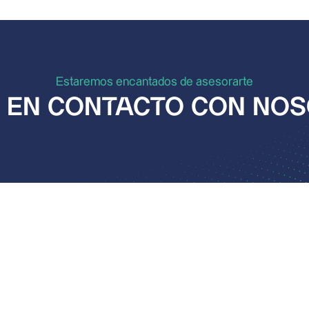
Estaremos encantados de asesorarte
 EN CONTACTO CON NO
-
l
He tomado nota de la
política de privac