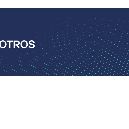
SOTROS
idad
.