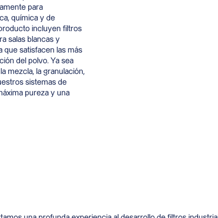
camente para
ica, química y de
producto incluyen filtros
ra salas blancas y
a que satisfacen las más
ación del polvo. Ya sea
a mezcla, la granulación,
nuestros sistemas de
 máxima pureza y una
amos una profunda experiencia al desarrollo de filtros industri