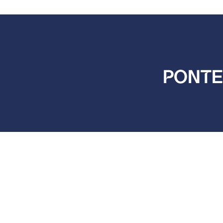
PONTE
filter.de
cmuschiol@het
+49 175 295 6466

+49 6047 9644-12
Christopher Muschio