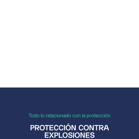
En la industria farmacéutica y en otras ramas de
la industria se utilizan diversos procesos y
pasos de producción, todos los cuales tienen
una cosa...
Todo lo relacionado con la protección
PROTECCIÓN CONTRA
EXPLOSIONES