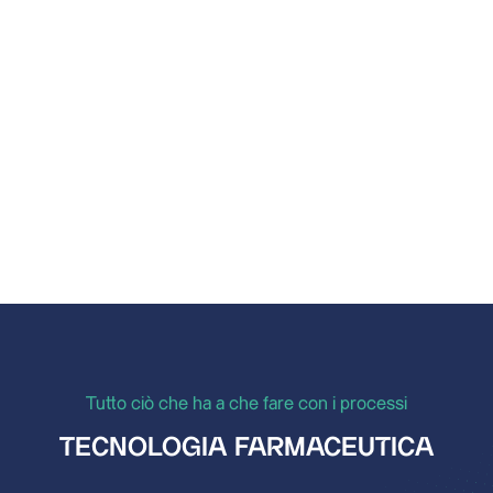
Contenimento attraverso sistemi di filtraggio:
un’efficace protezione dei dipendenti
nell’industria farmaceutica
Tutto ciò che ha a che fare con i processi
TECNOLOGIA FARMACEUTICA