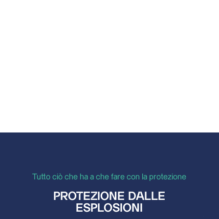
Nell'industria farmaceutica e in altri settori
industriali vengono utilizzati diversi processi e
fasi di produzione che hanno tutti una...
Tutto ciò che ha a che fare con la protezione
PROTEZIONE DALLE
ESPLOSIONI