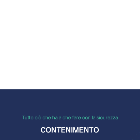
ATEX: un termine che si sente spesso e che
spesso genera confusione. Soprattutto nelle
aree in cui si verificano miscele esplosive a
causa della...
Tutto ciò che ha a che fare con la sicurezza
CONTENIMENTO