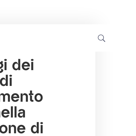
Tecnologia farmaceutica
i dei
di
imento
ella
one di