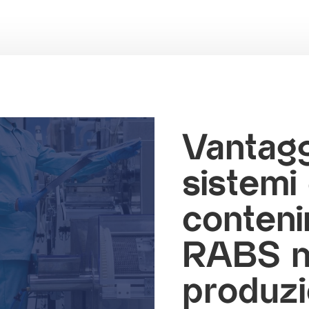
Vantagg
sistemi 
conten
RABS n
produzi