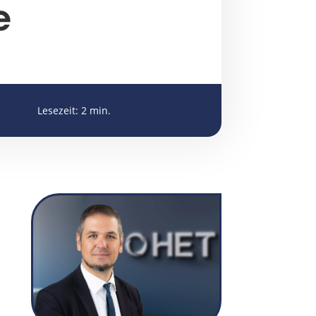
e
Lesezeit:
2
min.
cmuschiol@het-filter.de

+49 175 295 6466

+49 6047 9644-12

Christopher Muschiol