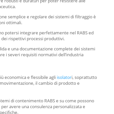
re robusti e duraturi per poter resistere alle
aceutica.
e semplice e regolare dei sistemi di filtraggio è
ni ottimali.
vono potersi integrare perfettamente nel RABS ed
 dei rispettivi processi produttivi.
ida e una documentazione complete dei sistemi
re i severi requisiti normativi dell’industria
più economica e flessibile agli
isolator
i, soprattutto
movimentazione, il cambio di prodotto e
 sistemi di contenimento RABS e su come possono
i per avere una consulenza personalizzata e
pecifiche.