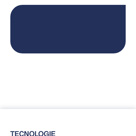
Piccolo aspiratore mobile per un utilizzo flessibile
Sistema di filtraggio per carichi di polvere ridotti
TECNOLOGIE