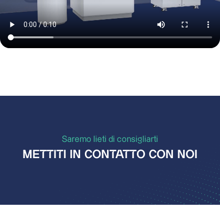
Saremo lieti di consigliarti
METTITI IN CONTATTO CON NOI
filter.de
sknasel@het-

9644-32
+49 6047