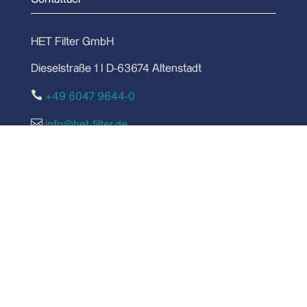
HET Filter GmbH
Dieselstraße 1 I D-63674 Altenstadt

+49 6047 9644-0

info@het-filter.de
Modulo di contatto
Informazioni su
Notizie
Mediateca