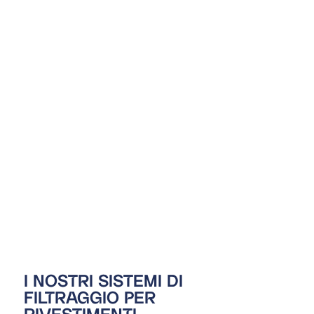
Punti di misurazione DEHS per la
qualificazione dello stadio del filtro di
sicurezza
GMP
-design conforme alle GMP
I NOSTRI SISTEMI DI
FILTRAGGIO PER