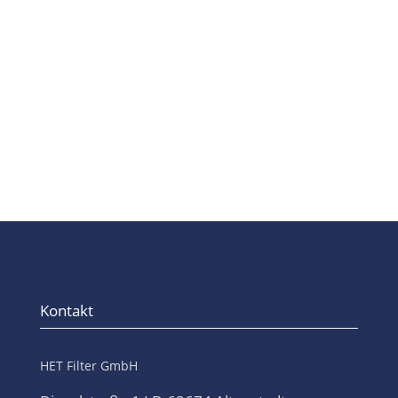
Pharmaindustrie essenziell, um
Produktqualität, Patientensicherheit
und...
Kontakt
HET Filter GmbH