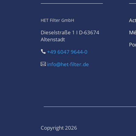
Act
HET Filter GmbH
Dieselstraße 1 I D-63674
Mé
Altenstadt
Por
+49 6047 9644-0

info@het-filter.de

Copyright 2026