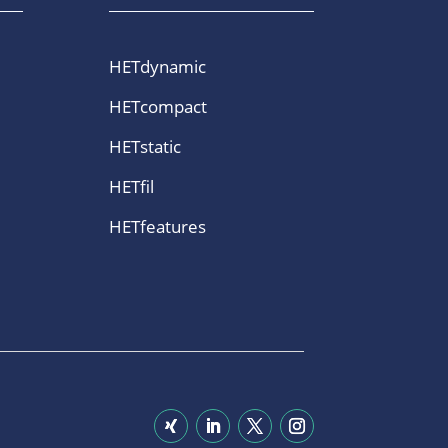
HETdynamic
HETcompact
HETstatic
HETfil
HETfeatures