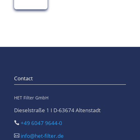
Contact
HET Filter GmbH
Dieselstraße 1 I D-63674 Altenstadt
+49 6047 9644-0

info@het-filter.de
