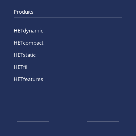
Produits
HETdynamic
HETcompact
HETstatic
HETfil
HETfeatures