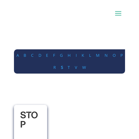
A
B
C
D
E
F
G
H
I
K
L
M
N
O
P
R
S
T
V
W
STO
P