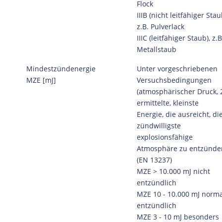
Flock
IIIB (nicht leitfähiger Stau
z.B. Pulverlack
IIIC (leitfähiger Staub), z.B
Metallstaub
Mindestzündenergie
Unter vorgeschriebenen
MZE [mJ]
Versuchsbedingungen
(atmosphärischer Druck, 
ermittelte, kleinste
Energie, die ausreicht, di
zündwilligste
explosionsfähige
Atmosphäre zu entzünde
(EN 13237)
MZE > 10.000 mJ nicht
entzündlich
MZE 10 - 10.000 mJ norma
entzündlich
MZE 3 - 10 mJ besonders