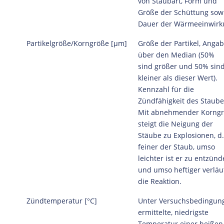
von Staubart, Form und
Größe der Schüttung sow
Dauer der Wärmeeinwirk
Partikelgröße/Korngröße [μm]
Größe der Partikel, Anga
über den Median (50%
sind größer und 50% sin
kleiner als dieser Wert).
Kennzahl für die
Zündfähigkeit des Staube
Mit abnehmender Korng
steigt die Neigung der
Stäube zu Explosionen, d.
feiner der Staub, umso
leichter ist er zu entzünd
und umso heftiger verläu
die Reaktion.
Zündtemperatur [°C]
Unter Versuchsbedingun
ermittelte, niedrigste
Temperatur einer heißen