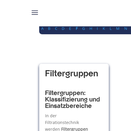
a
A
B
C
D
E
F
G
H
I
K
L
M
N
Filtergruppen
Filtergruppen:
Klassifizierung und
Einsatzbereiche
In der
Filtrationstechnik
werden
Filtergruppen