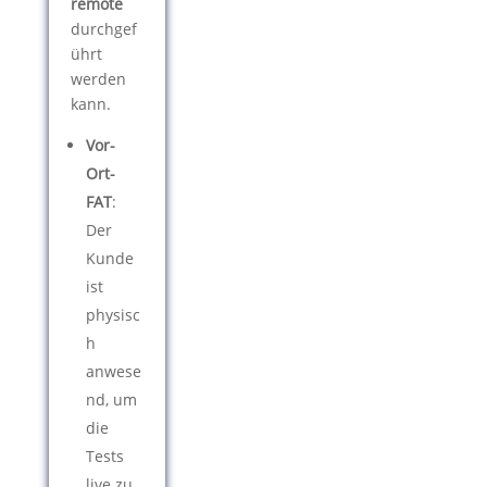
remote
durchgef
ührt
werden
kann.
Vor-
Ort-
FAT
:
Der
Kunde
ist
physisc
h
anwese
nd, um
die
Tests
live zu