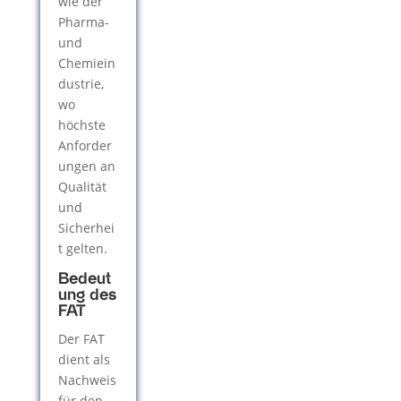
wie der
Pharma-
und
Chemiein
dustrie,
wo
höchste
Anforder
ungen an
Qualität
und
Sicherhei
t gelten.
Bedeut
ung des
FAT
Der FAT
dient als
Nachweis
für den