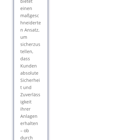
bietet
einen
maßgesc
hneiderte
n Ansatz,
um
sicherzus
tellen,
dass
Kunden
absolute
Sicherhei
t und
Zuverläss
igkeit
ihrer
Anlagen
erhalten
– ob
durch