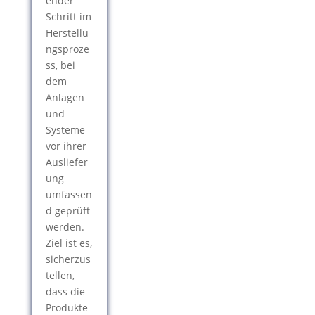
ender
Schritt im
Herstellu
ngsproze
ss, bei
dem
Anlagen
und
Systeme
vor ihrer
Ausliefer
ung
umfassen
d geprüft
werden.
Ziel ist es,
sicherzus
tellen,
dass die
Produkte