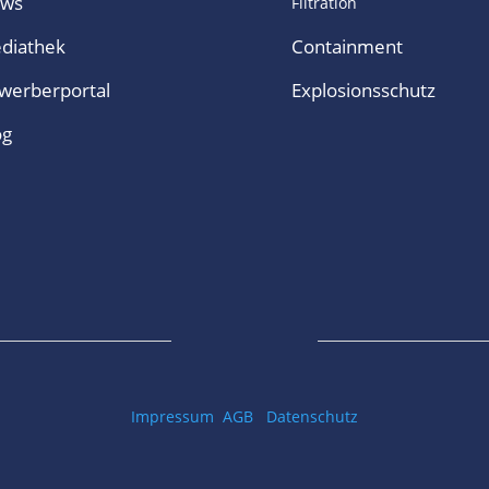
ws
Filtration
diathek
Containment
werberportal
Explosionsschutz
og
Impressum
AGB
Datenschutz