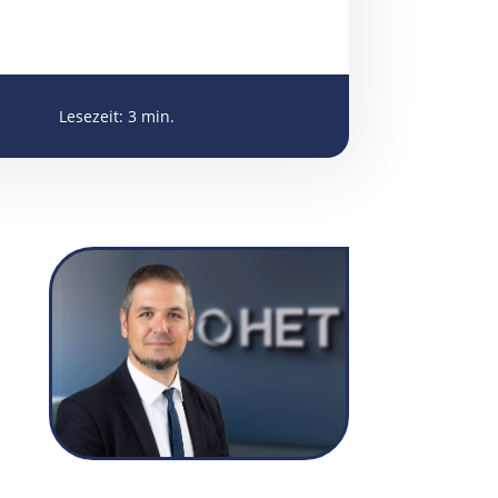
Lesezeit:
3
min.
cmuschiol@het-filter.de

+49 175 295 6466

+49 6047 9644-12

Christopher Muschiol