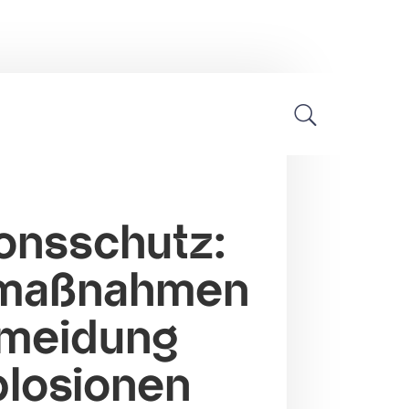
Explosionsschutz
onsschutz:
maßnahmen
rmeidung
losionen