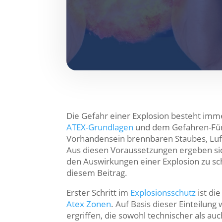
Die Gefahr einer Explosion besteht im
ATEX-Grundlagen
und dem Gefahren-Fünfe
Vorhandensein brennbaren Staubes, Luf
Aus diesen Voraussetzungen ergeben sic
den Auswirkungen einer Explosion zu sch
diesem Beitrag.
Erster Schritt im
Explosionsschutz
ist di
Atex Zonen
. Auf Basis dieser Einteil
ergriffen, die sowohl technischer als au