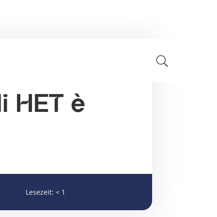
Notizie sul settore
di HET è
Lesezeit:
< 1