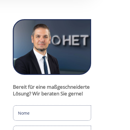
cmuschiol@het-filter.de

+49 175 295 6466

+49 6047 9644-12

Christopher Muschiol
Bereit für eine maßgeschneiderte
Lösung? Wir beraten Sie gerne!