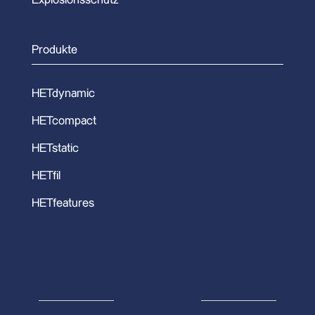
Produkte
HETdynamic
HETcompact
HETstatic
HETfil
HETfeatures