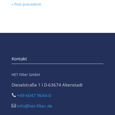
« Post precedenti
Kontakt
HET Filter GmbH
Dieselstraße 1 I D-63674 Altenstadt
+49 6047 9644-0

info@het-filter.de
