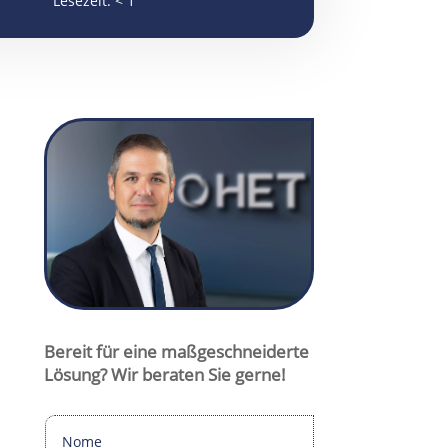
Lesezeit:
< 1
cmuschiol@het-filter.de

+49 175 295 6466

+49 6047 9644-12

Christopher Muschiol
Bereit für eine maßgeschneiderte
Lösung? Wir beraten Sie gerne!